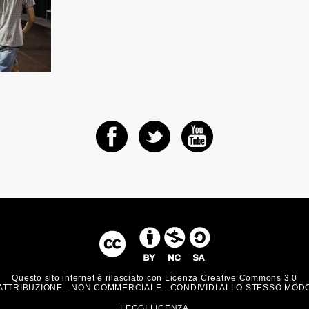
Questo sito internet è rilasciato con Licenza Creative Commons 3.0
ATTRIBUZIONE - NON COMMERCIALE - CONDIVIDI ALLO STESSO MOD
LEGGI LICENZA